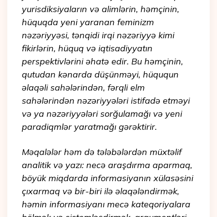
yurisdiksiyaların və alimlərin, həmçinin,
hüquqda yeni yaranan feminizm
nəzəriyyəsi, tənqidi irqi nəzəriyyə kimi
fikirlərin, hüquq və iqtisadiyyatın
perspektivlərini əhatə edir. Bu həmçinin,
qutudan kənarda düşünməyi, hüququn
əlaqəli sahələrindən, fərqli elm
sahələrindən nəzəriyyələri istifadə etməyi
və ya nəzəriyyələri sorğulamağı və yeni
paradiqmlər yaratmağı gərəktirir.
Məqalələr həm də tələbələrdən müxtəlif
analitik və yazı: necə araşdırma aparmaq,
böyük miqdarda informasiyanın xülasəsini
çıxarmaq və bir-biri ilə əlaqələndirmək,
həmin informasiyanı mecə kateqoriyalara