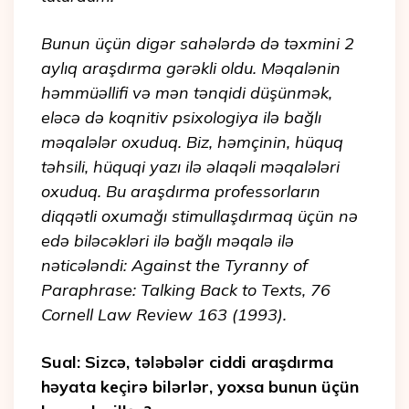
Bunun üçün digər sahələrdə də təxmini 2
aylıq araşdırma gərəkli oldu. Məqalənin
həmmüəllifi və mən tənqidi düşünmək,
eləcə də koqnitiv psixologiya ilə bağlı
məqalələr oxuduq. Biz, həmçinin, hüquq
təhsili, hüquqi yazı ilə əlaqəli məqalələri
oxuduq. Bu araşdırma professorların
diqqətli oxumağı stimullaşdırmaq üçün nə
edə biləcəkləri ilə bağlı məqalə ilə
nəticələndi: Against the Tyranny of
Paraphrase: Talking Back to Texts, 76
Cornell Law Review 163 (1993).
Sual: Sizcə, tələbələr ciddi araşdırma
həyata keçirə bilərlər, yoxsa bunun üçün