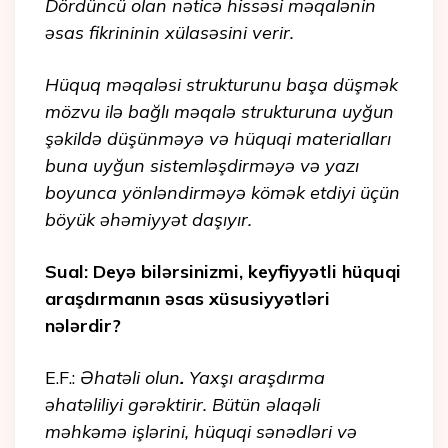
Dördüncü olan nəticə hissəsi məqalənin
əsas fikrininin xülasəsini verir.
Hüquq məqaləsi strukturunu başa düşmək
mözvu ilə bağlı məqalə strukturuna uyğun
şəkildə düşünməyə və hüquqi materialları
buna uyğun sistemləşdirməyə və yazı
boyunca yönləndirməyə kömək etdiyi üçün
böyük əhəmiyyət daşıyır.
Sual: Deyə bilərsinizmi, keyfiyyətli hüquqi
araşdırmanın əsas xüsusiyyətləri
nələrdir?
E.F.:
Əhatəli olun
.
Yaxşı araşdırma
əhatəliliyi gərəktirir. Bütün əlaqəli
məhkəmə işlərini, hüquqi sənədləri və