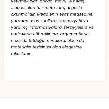
yetirmək olar, ancaq mövu ilə həqiqi
əlaqəsi olan hər mətn tənqidi gözlə
oxunmalıdır. Məqalənin əsas məqsədinə,
yaranan əsas suallara, əhəmiyyətli və
yardımçı informasiyalara, fərziyyələrə və
nəticələrin etibarlılığına, arqumentlərin
nəzərdə tutduğu mənalara, eləcə də
materialın tezisinizə olan əlaqəsinə
fokuslanın.