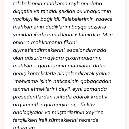
tələbələrinin məhkəmə rəylərini daha
diqqətlə və tənqidi şəkildə oxumaqlarının
vacibliyi ilə bağlı idi. Tələbələrimin sadəcə
məhkəmənin dediklərini başqa sözlərlə
yenidən ifadə etməklərini istəmirdim. Mən
onların məhkəmənin fikrini
qiymətləndirməklərini, əsaslandırmada
olan qüsurları aşkara çıxarmaqlarını,
məhkəmə qərarlarının mətnlərini daha
geniş kontekslərlə əlaqələndirərək yalnız
məhkəmə işinin nəticəsinin qabaqcadan
təxmin etməklərini deyil, eyni zamanda
presedentlərdən istifadə edərək kreativ
arqumentlər qurmaqlarını, effektiv
analogiyalar və müştərilərinin xeyrinə
fərqlilikləri irəli sürməklərini nəzərdə
tuturdum.