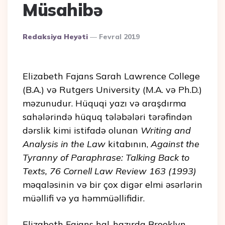
Müsahibə
Posted
Redaksiya Heyəti
Fevral 2019
By
Elizabeth Fajans Sarah Lawrence College
(B.A.) və Rutgers University (M.A. və Ph.D.)
məzunudur. Hüquqi yazı və araşdırma
sahələrində hüquq tələbələri tərəfindən
dərslik kimi istifadə olunan
Writing and
Analysis in the Law
kitabının,
Against the
Tyranny of Paraphrase: Talking Back to
Texts, 76 Cornell Law Review 163 (1993)
məqaləsinin və bir çox digər elmi əsərlərin
müəllifi və ya həmmüəllifidir.
Elizabeth Fajans hal-hazırda Brooklyn