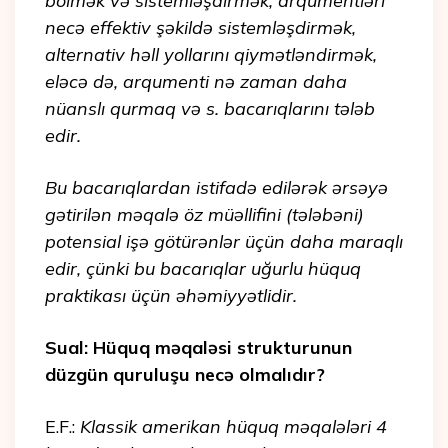
bölmək və sistemləşdirmək, arqumentləri
necə effektiv şəkildə sistemləşdirmək,
alternativ həll yollarını qiymətləndirmək,
eləcə də, arqumenti nə zaman daha
nüanslı qurmaq və s. bacarıqlarını tələb
edir.
Bu bacarıqlardan istifadə edilərək ərsəyə
gətirilən məqalə öz müəllifini (tələbəni)
potensial işə götürənlər üçün daha maraqlı
edir, çünki bu bacarıqlar uğurlu hüquq
praktikası üçün əhəmiyyətlidir.
Sual: Hüquq məqaləsi strukturunun
düzgün quruluşu necə olmalıdır?
E.F.:
Klassik amerikan hüquq məqalələri 4