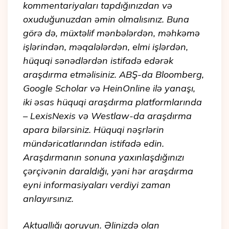
kommentariyaları tapdığınızdan və
oxuduğunuzdan əmin olmalısınız. Buna
görə də, müxtəlif mənbələrdən, məhkəmə
işlərindən, məqalələrdən, elmi işlərdən,
hüquqi sənədlərdən istifadə edərək
araşdırma etməlisiniz. ABŞ-da Bloomberg,
Google Scholar və HeinOnline ilə yanaşı,
iki əsas hüquqi araşdırma platformlarında
– LexisNexis və Westlaw-da araşdırma
apara bilərsiniz. Hüquqi nəşrlərin
mündəricatlarından istifadə edin.
Araşdırmanın sonuna yaxınlaşdığınızı
çərçivənin daraldığı, yəni hər araşdırma
eyni informasiyaları verdiyi zaman
anlayırsınız.
Aktuallığı qoruyun. Əlinizdə olan