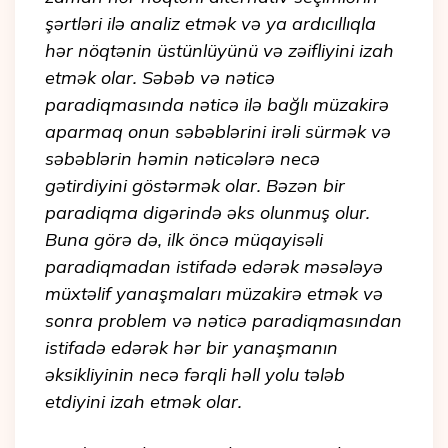
şərtləri ilə analiz etmək və ya ardıcıllıqla
hər nöqtənin üstünlüyünü və zəifliyini izah
etmək olar. Səbəb və nəticə
paradiqmasında nəticə ilə bağlı müzakirə
aparmaq onun səbəblərini irəli sürmək və
səbəblərin həmin nəticələrə necə
gətirdiyini göstərmək olar. Bəzən bir
paradiqma digərində əks olunmuş olur.
Buna görə də, ilk öncə müqayisəli
paradiqmadan istifadə edərək məsələyə
müxtəlif yanaşmaları müzakirə etmək və
sonra problem və nəticə paradiqmasından
istifadə edərək hər bir yanaşmanın
əksikliyinin necə fərqli həll yolu tələb
etdiyini izah etmək olar.