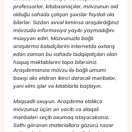
professorlar, kitabxanaçılar, mövzunun aid
olduğu sahədə çalışan şəxslər faydalı ola
bilərlər. Sizdən əvvəl kiminsə araşdırdığınız
mövzuda informasiya yayıb-yaymadığını
müəyyən edin. Mözvunuzla bağlı
araşdırma bələdçilərini internetdə axtarış
edən zaman bu sahədə tədqiqatçıları olan
hüquq məktəblərini tapa bilərsiniz.
Araşdırmanıza mövzu ilə bağlı ümumi
baxışı əks etdirən ikinci dərəcəli mənbələr,
yəni elmi işlər və kitablarla başlayın.
Məqsədli oxuyun. Araşdırma etdikcə
mövzunuz üçün ən vacib və əlaqəli
mənbələri seçib oxumaq istəyəcəksiniz.
Səthi görünən materiallara gözücü nəzər