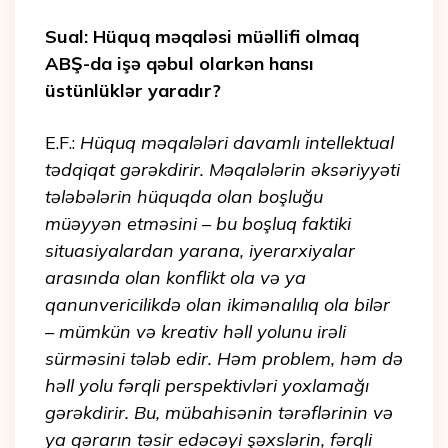
Sual: Hüquq məqaləsi müəllifi olmaq
ABŞ-da işə qəbul olarkən hansı
üstünlüklər yaradır?
E.F.:
Hüquq məqalələri davamlı intellektual
tədqiqat gərəkdirir. Məqalələrin əksəriyyəti
tələbələrin hüquqda olan boşluğu
müəyyən etməsini – bu boşluq faktiki
situasiyalardan yarana, iyerarxiyalar
arasında olan konflikt ola və ya
qanunvericilikdə olan ikimənalılıq ola bilər
– mümkün və kreativ həll yolunu irəli
sürməsini tələb edir. Həm problem, həm də
həll yolu fərqli perspektivləri yoxlamağı
gərəkdirir. Bu, mübahisənin tərəflərinin və
ya qərarın təsir edəcəyi şəxslərin, fərqli