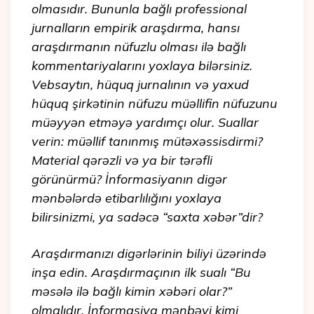
olmasıdır. Bununla bağlı professional
jurnalların empirik araşdırma, hansı
araşdırmanın nüfuzlu olması ilə bağlı
kommentariyalarını yoxlaya bilərsiniz.
Vebsaytın, hüquq jurnalının və yaxud
hüquq şirkətinin nüfuzu müəllifin nüfuzunu
müəyyən etməyə yardımçı olur. Suallar
verin: müəllif tanınmış mütəxəssisdirmi?
Material qərəzli və ya bir tərəfli
görünürmü? İnformasiyanın digər
mənbələrdə etibarlılığını yoxlaya
bilirsinizmi, ya sadəcə “saxta xəbər”dir?
Araşdırmanızı digərlərinin biliyi üzərində
inşa edin. Araşdırmaçının ilk sualı “Bu
məsələ ilə bağlı kimin xəbəri olar?”
olmalıdır. İnformasiya mənbəyi kimi