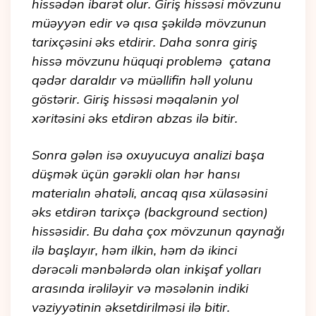
hissədən ibarət olur. Giriş hissəsi mövzunu
müəyyən edir və qısa şəkildə mövzunun
tarixçəsini əks etdirir. Daha sonra giriş
hissə mövzunu hüquqi problemə çatana
qədər daraldır və müəllifin həll yolunu
göstərir. Giriş hissəsi məqalənin yol
xəritəsini əks etdirən abzas ilə bitir.
Sonra gələn isə oxuyucuya analizi başa
düşmək üçün gərəkli olan hər hansı
materialın əhatəli, ancaq qısa xülasəsini
əks etdirən tarixçə (background section)
hissəsidir. Bu daha çox mövzunun qaynağı
ilə başlayır, həm ilkin, həm də ikinci
dərəcəli mənbələrdə olan inkişaf yolları
arasında irəliləyir və məsələnin indiki
vəziyyətinin əksetdirilməsi ilə bitir.