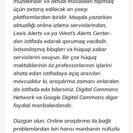
müzakirələr və aktual məsələləri tapmaq
üçün axtarış ediləcək ən yaxşı
platformlardan biridir. Məqalə yazarkən
aktuallığı online izləmə servislərindən,
Lexis Alerts və ya West’s Alerts Center-
dən istifadə edərək qorumaq vacibdir.
İxtisaslaşmış bloqları və hüquqi xəbər
servislərini oxuyun. Bir çox hüquq
məktəblərinin öz professorlarının işlərini
əhatə edən istifadəyə açıq arxivləri
mövcuddur ki, araşdırma zamanı onlardan
da istifadə edə bilərsiniz. Digital Commons
Network və Google Digital Commons digər
faydalı mənbələrdəndir.
Düzgün olun. Online araşdırma ilə bağlı
problemlərdən biri hansı mənbənin nüfuzlu