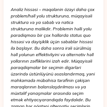
Analiz hissəsi – məqalənin özəyi daha çox
problem/həll yolu strukturuna, müqayisəli
struktura və ya səbəb və nəticə
strukturuna malikdir. Problemin həlli yolu
paradiqması bir çox hallarda status quo
hissəsi və dəyişiklik üçün səbəblər hissəsi
ilə başlayır. Bu daha sonra irəli sürülmüş
həll yolunun effektivliyini və alternativ həll
yollarının zəifliklərini izah edir. Müqayisəli
paraqdiqmalar bir seçimin digərləri
üzərində üstünlüyünü əsaslandırmaq, yəni
məhkəmədə mübahisə tərəfinin çəkişən
maraqlarının balanslaşdırılması və ya
müxtəlif yanaşmalar arasında seçim
etmək ehtiyacıyarandıqda faydalıdır. Bu
zaman hər nöqtəni alternativ seçimlərin