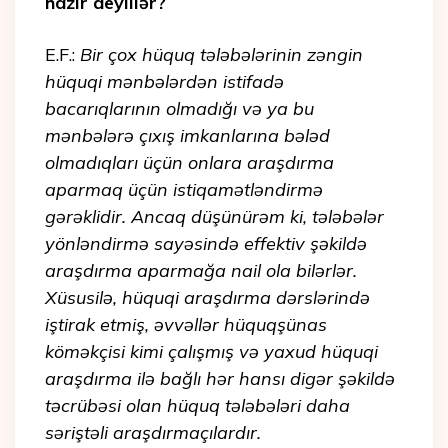
hazır deyillər?
E.F.:
Bir çox hüquq tələbələrinin zəngin
hüquqi mənbələrdən istifadə
bacarıqlarının olmadığı və ya bu
mənbələrə çıxış imkanlarına bələd
olmadıqları üçün onlara araşdırma
aparmaq üçün istiqamətləndirmə
gərəklidir. Ancaq düşünürəm ki, tələbələr
yönləndirmə sayəsində effektiv şəkildə
araşdırma aparmağa nail ola bilərlər.
Xüsusilə, hüquqi araşdırma dərslərində
iştirak etmiş, əvvəllər hüquqşünas
köməkçisi kimi çalışmış və yaxud hüquqi
araşdırma ilə bağlı hər hansı digər şəkildə
təcrübəsi olan hüquq tələbələri daha
səriştəli araşdırmaçılardır.