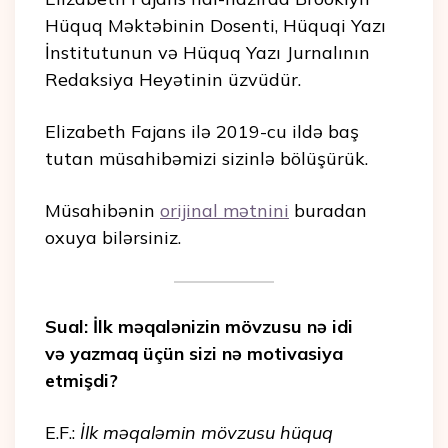
Hüquq Məktəbinin Dosenti,
Hüquqi Yazı
İnstitutunun və Hüquq Yazı Jurnalının
Redaksiya Heyətinin üzvüdür.
Elizabeth Fajans ilə 2019-cu ildə baş
tutan müsahibəmizi sizinlə bölüşürük.
Müsahibənin
orijinal mətnini
buradan
oxuya bilərsiniz.
Sual: İlk məqalənizin mövzusu nə idi
və yazmaq üçün sizi nə motivasiya
etmişdi?
E.F.:
İlk məqaləmin mövzusu hüquq