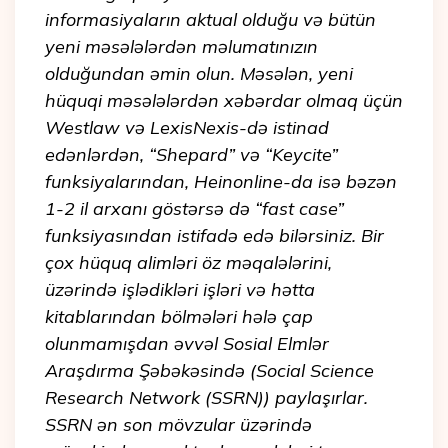
informasiyaların aktual olduğu və bütün
yeni məsələlərdən məlumatınızın
olduğundan əmin olun. Məsələn, yeni
hüquqi məsələlərdən xəbərdar olmaq üçün
Westlaw və LexisNexis-də istinad
edənlərdən, “Shepard” və “Keycite”
funksiyalarından, Heinonline-da isə bəzən
1-2 il arxanı göstərsə də “fast case”
funksiyasından istifadə edə bilərsiniz. Bir
çox hüquq alimləri öz məqalələrini,
üzərində işlədikləri işləri və hətta
kitablarından bölmələri hələ çap
olunmamışdan əvvəl Sosial Elmlər
Araşdırma Şəbəkəsində (Social Science
Research Network (SSRN)) paylaşırlar.
SSRN ən son mövzular üzərində