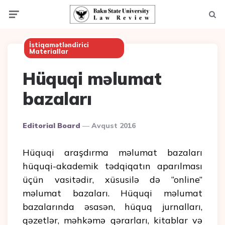
Menu
Axta
İstiqamətləndirici
Materiallar
Hüquqi məlumat
bazaları
Posted
Editorial Board
Avqust 2016
By
Hüquqi araşdırma məlumat bazaları
hüquqi-akademik tədqiqatın aparılması
üçün vasitədir, xüsusilə də “online”
məlumat bazaları. Hüquqi məlumat
bazalarında əsasən, hüquq jurnalları,
qəzetlər, məhkəmə qərarları, kitablar və