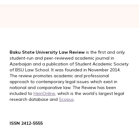
Baku State University Law Review
is the first and only
student-run and peer-reviewed academic journal in
Azerbaijan and a publication of Student Academic Society
of BSU Law School. It was founded in November 2014.
The review promotes academic and professional
approach to contemporary legal issues which exist in
national and comparative law. The Review has been
included to
HeinOnline
, which is the world’s largest legal
research database and
Scopus
.
ISSN 2412-5555