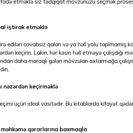
tifadə etməklə siz tədqiqat mövzunuzu seçmək prosesi
al iştirak etməklə
ə edilən cavabsız qalan və ya həll yolu taplmamış ka
rdən keçirin. Lakin, hər kəsin həll etməyə çalışdığı mə
ından daha maraqlı gələn mövzuları axtarmağa çalışın
din.
ı nəzərdən keçirməklə
çimi üçün ideal vasitədir. Bu kitablarda kifayət qədər
q məhkəmə qərarlarına baxmaqla