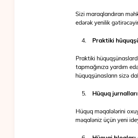
Sizi maraqlandıran məhk
edərək yenilik gətirəcəy
Praktiki hüquq
Praktiki hüquqşünaslard
tapmağınıza yardım edə 
hüquqşünasların sizə dah
Hüquq jurnallar
Hüquq məqalələrini oxuya
məqaləniz üçün yeni idey
Hüquqi blogları