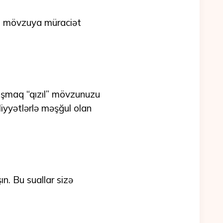
bu mövzuya müraciət
ruşmaq “qızıl” mövzunuzu
iyyətlərlə məşğul olan
n. Bu suallar sizə