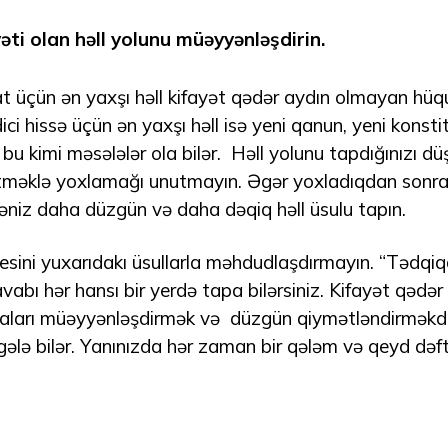
əti olan həll yolunu müəyyənləşdirin.
t üçün ən yaxşı həll kifayət qədər aydın olmayan hüq
dici hissə üçün ən yaxşı həll isə yeni qanun, yeni kons
s. bu kimi məsələlər ola bilər. Həll yolunu tapdığınızı
etməklə yoxlamağı unutmayın. Əgər yoxladıqdan sonra b
əniz daha düzgün və daha dəqiq həll üsulu tapın.
sesini yuxarıdakı üsullarla məhdudlaşdırmayın. “Tədq
abı hər hansı bir yerdə tapa bilərsiniz. Kifayət qədər 
aları müəyyənləşdirmək və düzgün qiymətləndirməkdi
ələ bilər. Yanınızda hər zaman bir qələm və qeyd dəftə