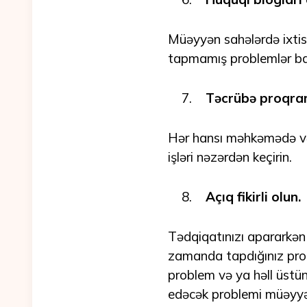
Müəyyən sahələrdə ixtisa
tapmamış problemlər bar
Təcrübə proqram
Hər hansı məhkəmədə və
işləri nəzərdən keçirin.
Açıq fikirli olun.
Tədqiqatınızı apararkən 
zamanda tapdığınız pro
problem və ya həll üstü
edəcək problemi müəyyə