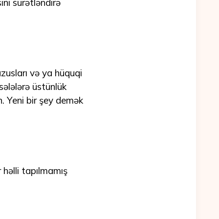
ni sürətləndirə
zusları və ya hüquqi
sələlərə üstünlük
. Yeni bir şey demək
 həlli tapılmamış