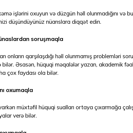
əmə işlərini oxuyun və düzgün həll olunmadığını və 
inizi düşündüyünüz nüanslara diqqət edin.
şünaslardan soruşmaqla
an onların qarşılaşdığı həll olunmamış problemləri so
bilər. Əsasən, hüquqi məqalələr yazan, akademik fəal
a çox faydası ola bilər.
ını oxumaqla
rkən müxtəfil hüquqi sualları ortaya çıxarmağa çalışı
alar verə bilər.
 oxumaqla