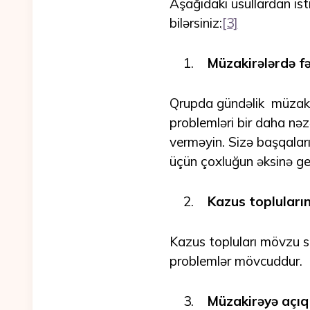
Aşağıdakı üsullardan is
bilərsiniz:
[3]
Müzakirələrdə fə
Qrupda gündəlik müzakir
problemləri bir daha nəzə
verməyin. Sizə başqalar
üçün çoxluğun əksinə ge
Kazus topluların
Kazus topluları mövzu se
problemlər mövcuddur.
Müzakirəyə açı