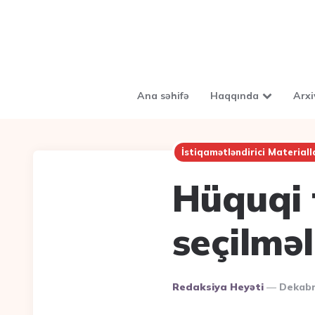
Ana səhifə
Haqqında
Arxi
İstiqamətləndirici Materiall
Hüquqi 
seçilməl
Posted
Redaksiya Heyəti
Dekabr
By