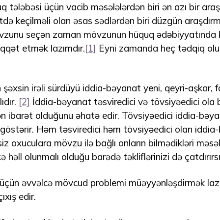
uq tələbəsi üçün vacib məsələlərdən biri ən azı bir ara
də keçilməli olan əsas sədlərdən biri düzgün araşdı
zunu seçən zaman mövzunun hüquq ədəbiyyatında ki
qqət etmək lazımdır.
[1]
Eyni zamanda heç tədqiq ol
əxsin irəli sürdüyü iddia-bəyanat yeni, qeyri-aşkar, f
ıdır.
[2]
İddia-bəyanat təsviredici və tövsiyəedici ola bi
 ibarət olduğunu əhatə edir. Tövsiyəedici iddia-bəya
östərir. Həm təsviredici həm tövsiyəedici olan iddia-
oxuculara mövzu ilə bağlı onların bilmədikləri məsəl
 həll olunmalı olduğu barədə təkliflərinizi də çatdırırsı
üçün əvvəlcə mövcud problemi müəyyənləşdirmək lazı
ıxış edir.