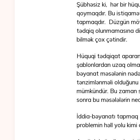
Şübhəsiz ki, hər bir hüq
qoymaqdır. Bu istiqamət
tapmaqdır. Düzgün möv
tədqiq olunmamasına di
bilmək çox çətindir.
Hüquqi tədqiqat aparan ş
şablonlardan uzaq olmal
bəyanat məsələnin nədən
tənzimlənməli olduğunu g
mümkündür. Bu zaman siz 
sonra bu məsələlərin necə
İddia-bəyanatı tapmaq 
problemin həll yolu kimi ç