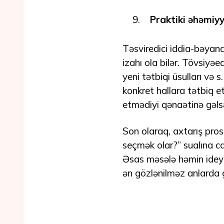
Praktiki əhəmiyy
Təsviredici iddia-bəyana
izahı ola bilər. Tövsiyəe
yeni tətbiqi üsulları və 
konkret hallara tətbiq 
etmədiyi qənaətinə gəls
Son olaraq, axtarış pro
seçmək olar?” sualına cav
Əsas məsələ həmin idey
ən gözlənilməz anlarda g