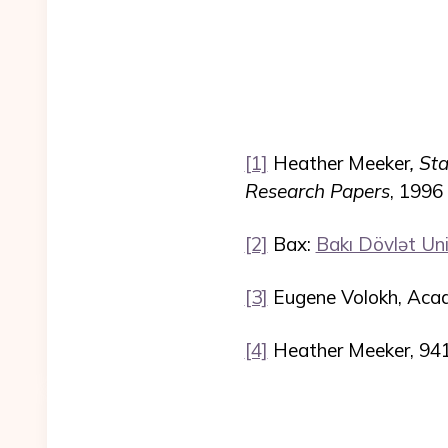
[1]
Heather Meeker
,
Sta
Research Papers
, 1996
[2]
Bax:
Bakı Dövlət Uni
[3]
Eugene Volokh, Acade
[4]
Heather Meeker, 94