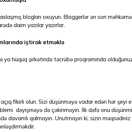
slaşmış blogları oxuyun. Bloggerlər ən son məhkəmə işl
ədə daim yazılar yazırlar.
larında iştirak etməklə
 ya hüquq şirkətində təcrübə proqramında olduğunuz 
açıq fikirli olun. Sizi düşünməyə vadar edən hər şeyi e
blemi dəyişməyə də çəkinməyin. İlk dəfə onu düşün
ndə davamlı qalmayın. Unutmayın ki, sizin məqsədiniz
nləşdirməkdir.