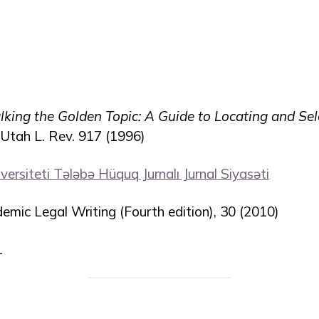
lking the Golden Topic: A Guide to Locating and Sel
 Utah L. Rev. 917 (1996)
versiteti Tələbə Hüquq Jurnalı Jurnal Siyasəti
mic Legal Writing (Fourth edition), 30 (2010)
1