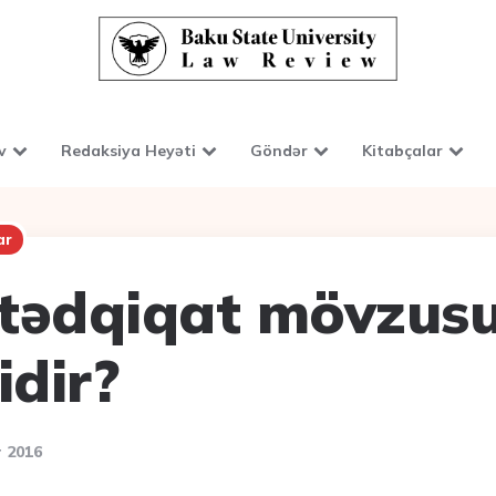
v
Redaksiya Heyəti
Göndər
Kitabçalar
ar
tədqiqat mövzusu
idir?
 2016