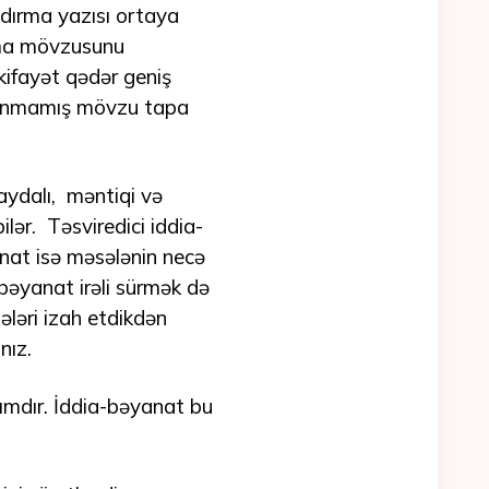
şdırma yazısı ortaya
rma mövzusunu
fayət qədər geniş
unmamış mövzu tapa
aydalı, məntiqi və
lər. Təsviredici iddia-
nat isə məsələnin necə
bəyanat irəli sürmək də
ələri izah etdikdən
nız.
mdır. İddia-bəyanat bu