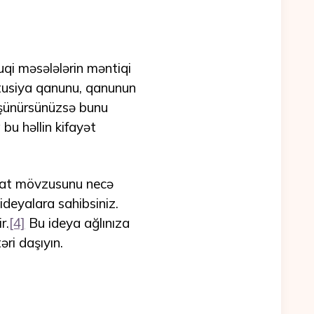
uqi məsələlərin məntiqi
titusiya qanunu, qanunun
 düşünürsünüzsə bunu
u həllin kifayət
iqat mövzusunu necə
ideyalara sahibsiniz.
r.
[4]
Bu ideya ağlınıza
ri daşıyın.