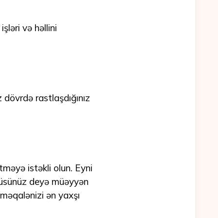
əri və həllini
dövrdə rastlaşdığınız
tməyə istəkli olun. Eyni
müsünüz deyə müəyyən
 məqalənizi ən yaxşı