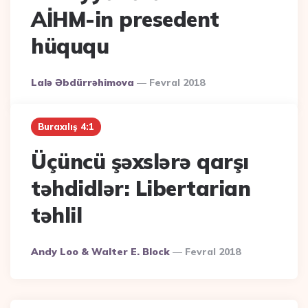
AİHM-in presedent
hüququ
Posted
Lalə Əbdürrəhimova
Fevral 2018
By
Buraxılış 4:1
Üçüncü şəxslərə qarşı
təhdidlər: Libertarian
təhlil
Posted
Andy Loo & Walter E. Block
Fevral 2018
By