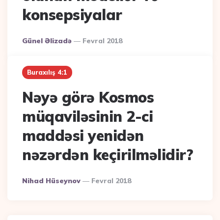
konsepsiyalar
Posted
Günel Əlizadə
Fevral 2018
By
Buraxılış 4:1
Nəyə görə Kosmos
müqaviləsinin 2-ci
maddəsi yenidən
nəzərdən keçirilməlidir?
Posted
Nihad Hüseynov
Fevral 2018
By