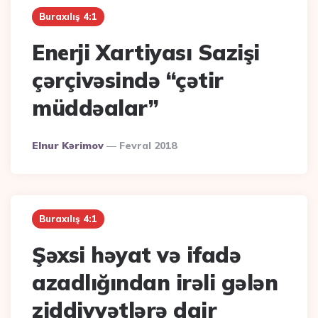
Buraxılış 4:1
Enerji Xartiyası Sazişi
çərçivəsində “çətir
müddəalar”
Posted
Elnur Kərimov
Fevral 2018
By
Buraxılış 4:1
Şəxsi həyat və ifadə
azadlığından irəli gələn
ziddiyyətlərə dair