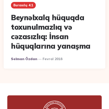
Buraxılış 4:1
Beynəlxalq hüquqda
toxunulmazlıq və
cəzasızlıq: İnsan
hüquqlarına yanaşma
Posted
Selman Özdan
Fevral 2018
By