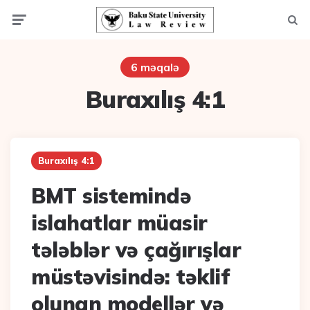
Menu
Axta
6 məqalə
Buraxılış 4:1
Buraxılış 4:1
BMT sistemində
islahatlar müasir
tələblər və çağırışlar
müstəvisində: təklif
olunan modellər və