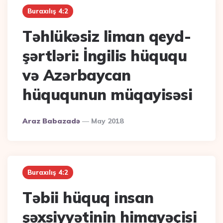
Buraxılış 4:2
Təhlükəsiz liman qeyd-
şərtləri: İngilis hüququ
və Azərbaycan
hüququnun müqayisəsi
Posted
Araz Babazadə
May 2018
By
Buraxılış 4:2
Təbii hüquq insan
şəxsiyyətinin himayəçisi