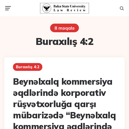
Menu
Axta
8 məqalə
Buraxılış 4:2
Buraxılış 4:2
Beynəlxalq kommersiya
əqdlərində korporativ
rüşvətxorluğa qarşı
mübarizədə “Beynəlxalq
kommersiya əqdlərində