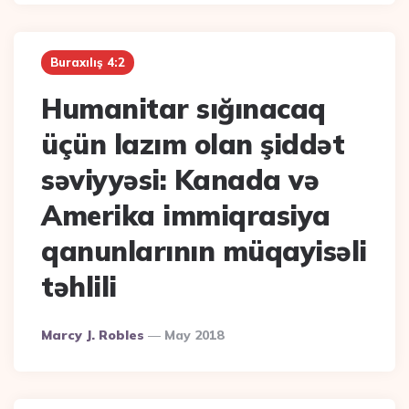
Buraxılış 4:2
Humanitar sığınacaq
üçün lazım olan şiddət
səviyyəsi: Kanada və
Amerika immiqrasiya
qanunlarının müqayisəli
təhlili
Posted
Marcy J. Robles
May 2018
By