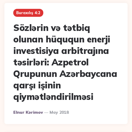
Buraxılış 4:2
Sözlərin və tətbiq
olunan hüququn enerji
investisiya arbitrajına
təsirləri: Azpetrol
Qrupunun Azərbaycana
qarşı işinin
qiymətləndirilməsi
Posted
Elnur Kərimov
May 2018
By