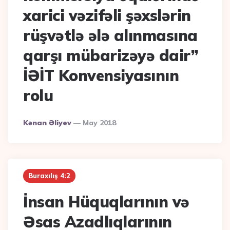
xarici vəzifəli şəxslərin
rüşvətlə ələ alınmasına
qarşı mübarizəyə dair”
İƏİT Konvensiyasının
rolu
Posted
Kənan Əliyev
May 2018
By
Buraxılış 4:2
İnsan Hüquqlarının və
Əsas Azadlıqlarının