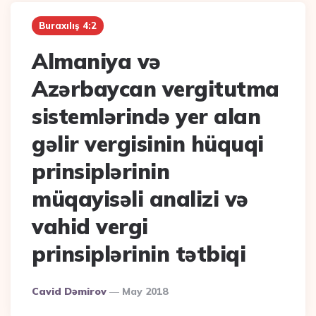
Buraxılış 4:2
Almaniya və
Azərbaycan vergitutma
sistemlərində yer alan
gəlir vergisinin hüquqi
prinsiplərinin
müqayisəli analizi və
vahid vergi
prinsiplərinin tətbiqi
Posted
Cavid Dəmirov
May 2018
By