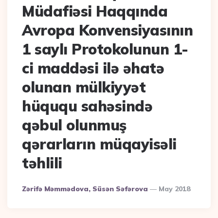
Müdafiəsi Haqqında
Avropa Konvensiyasının
1 saylı Protokolunun 1-
ci maddəsi ilə əhatə
olunan mülkiyyət
hüququ sahəsində
qəbul olunmuş
qərarların müqayisəli
təhlili
Posted
Zərifə Məmmədova, Süsən Səfərova
May 2018
By