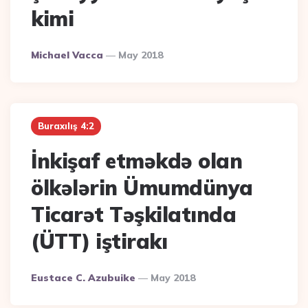
kimi
Posted
Michael Vacca
May 2018
By
Buraxılış 4:2
İnkişaf etməkdə olan
ölkələrin Ümumdünya
Ticarət Təşkilatında
(ÜTT) iştirakı
Posted
Eustace C. Azubuike
May 2018
By