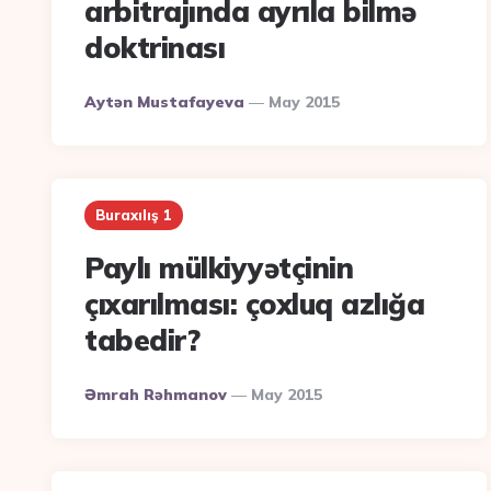
arbitrajında ayrıla bilmə
doktrinası
Posted
Aytən Mustafayeva
May 2015
By
Buraxılış 1
Paylı mülkiyyətçinin
çıxarılması: çoxluq azlığa
tabedir?
Posted
Əmrah Rəhmanov
May 2015
By