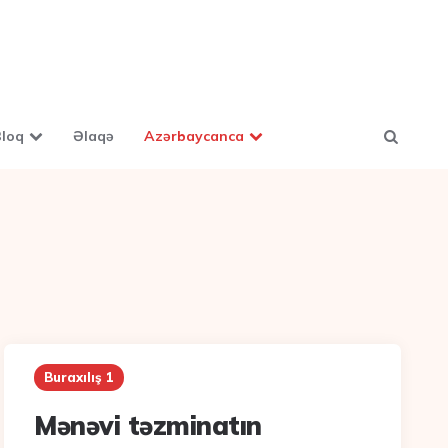
loq
Əlaqə
Azərbaycanca
Buraxılış 1
Mənəvi təzminatın