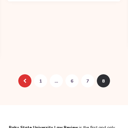
1
…
6
7
8
Baku State University Law Review
is the first and only