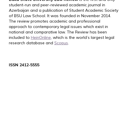
student-run and peer-reviewed academic journal in
Azerbaijan and a publication of Student Academic Society
of BSU Law School. It was founded in November 2014.
The review promotes academic and professional
approach to contemporary legal issues which exist in
national and comparative law. The Review has been
included to
HeinOnline
, which is the world’s largest legal
research database and
Scopus
.
ISSN 2412-5555