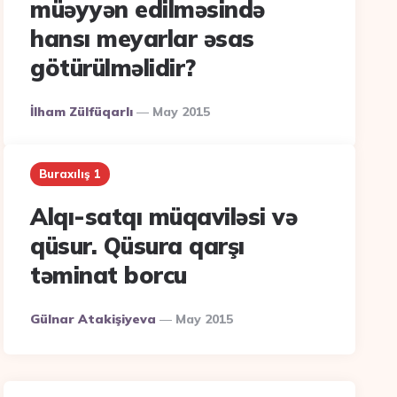
müəyyən edilməsində
hansı meyarlar əsas
götürülməlidir?
Posted
İlham Zülfüqarlı
May 2015
By
Buraxılış 1
Alqı-satqı müqaviləsi və
qüsur. Qüsura qarşı
təminat borcu
Posted
Gülnar Atakişiyeva
May 2015
By