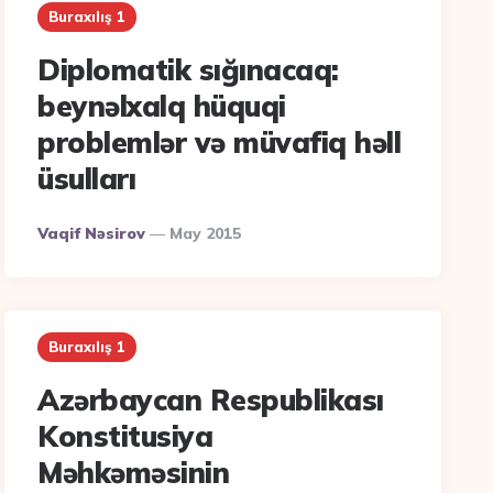
Buraxılış 1
Diplomatik sığınacaq:
beynəlxalq hüquqi
problemlər və müvafiq həll
üsulları
Posted
Vaqif Nəsirov
May 2015
By
Buraxılış 1
Azərbaycan Respublikası
Konstitusiya
Məhkəməsinin