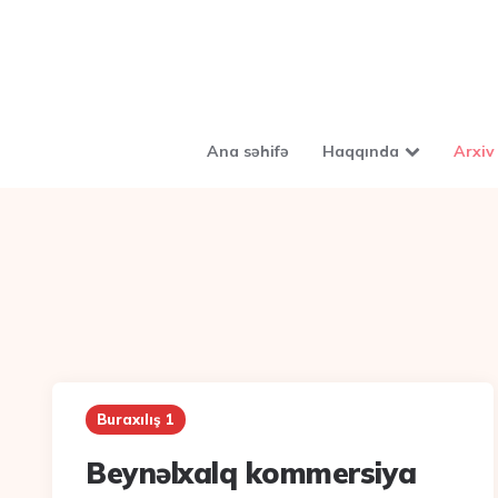
Ana səhifə
Haqqında
Arxiv
Buraxılış 1
Beynəlxalq kommersiya