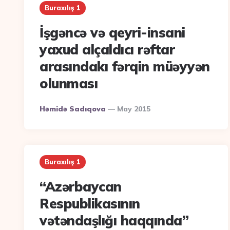
Buraxılış 1
İşgəncə və qeyri-insani
yaxud alçaldıcı rəftar
arasındakı fərqin müəyyən
olunması
Posted
Həmidə Sadıqova
May 2015
By
Buraxılış 1
“Azərbaycan
Respublikasının
vətəndaşlığı haqqında”