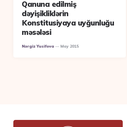
Qanuna edilmiş
dəyişikliklərin
Konstitusiyaya uyğunluğu
məsələsi
Posted
Nərgiz Yusifova
May 2015
By
Yazı
naviqasiyası