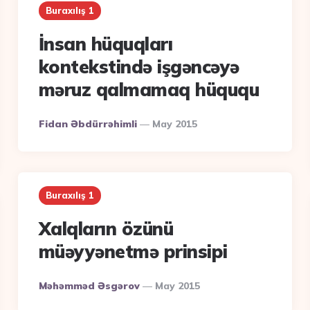
Buraxılış 1
İnsan hüquqları
kontekstində işgəncəyə
məruz qalmamaq hüququ
Posted
Fidan Əbdürrəhimli
May 2015
By
Buraxılış 1
Xalqların özünü
müəyyənetmə prinsipi
Posted
Məhəmməd Əsgərov
May 2015
By