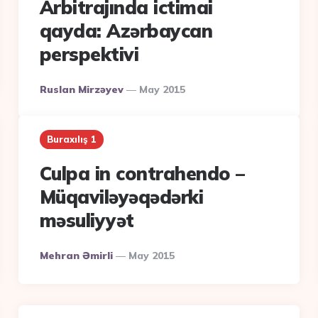
Arbitrajında ictimai
qayda: Azərbaycan
perspektivi
Posted
Ruslan Mirzəyev
May 2015
By
Buraxılış 1
Culpa in contrahendo –
Müqaviləyəqədərki
məsuliyyət
Posted
Mehran Əmirli
May 2015
By