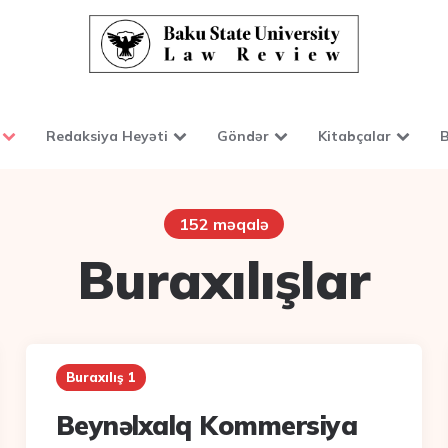
Redaksiya Heyəti
Göndər
Kitabçalar
B
152 məqalə
Buraxılışlar
Buraxılış 1
Beynəlxalq Kommersiya