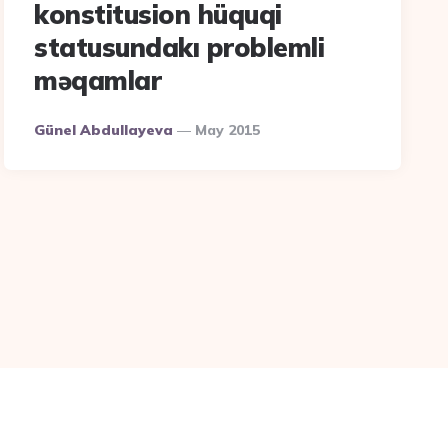
konstitusion hüquqi
statusundakı problemli
məqamlar
Posted
Günel Abdullayeva
May 2015
By