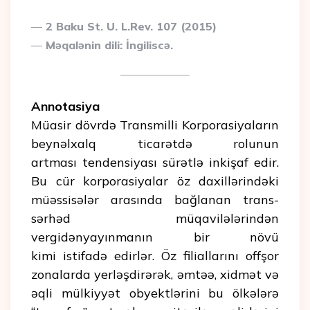
2 Baku St. U. L.Rev. 107 (2015)
Məqalənin dili: İngiliscə.
Annotasiya
Müasir dövrdə Transmilli Korporasiyaların
beynəlxalq ticarətdə rolunun
artması tendensiyası sürətlə inkişaf edir.
Bu cür korporasiyalar öz daxillərindəki
müəssisələr arasında bağlanan trans-
sərhəd müqavilələrindən
vergidənyayınmanın bir növü
kimi istifadə edirlər. Öz filiallarını offşor
zonalarda yerləşdirərək, əmtəə, xidmət və
əqli mülkiyyət obyektlərini bu ölkələrə