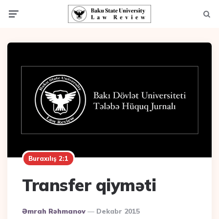
Menu
Axta
Buraxılış 2:1
Transfer qiyməti
Posted
Əmrah Rəhmanov
Dekabr 2015
By