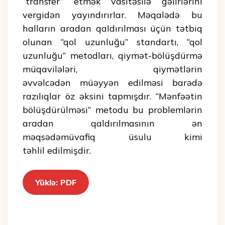
“transfer” etmək vasitəsilə gəlirlərini
vergidən yayındırırlar. Məqalədə bu
halların aradan qaldırılması üçün tətbiq
olunan “qol uzunluğu” standartı, “qol
uzunluğu” metodları, qiymət-bölüşdürmə
müqavilələri, qiymətlərin
əvvəlcədən müəyyən edilməsi barədə
razılıqlar öz əksini tapmışdır. “Mənfəətin
bölüşdürülməsi” metodu bu problemlərin
aradan qaldırılmasının ən
məqsədəmüvafiq üsulu kimi
təhlil edilmişdir.
Yüklə: PDF