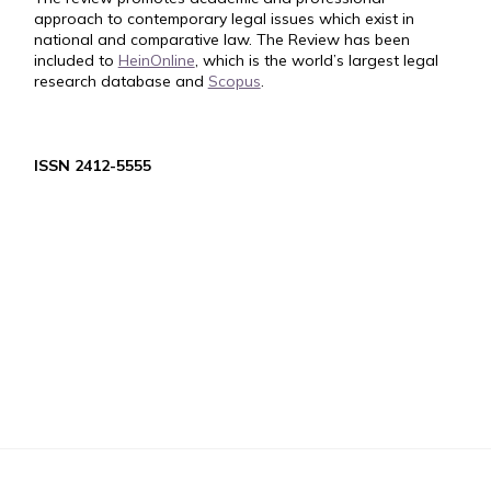
approach to contemporary legal issues which exist in
national and comparative law. The Review has been
included to
HeinOnline
, which is the world’s largest legal
research database and
Scopus
.
ISSN 2412-5555