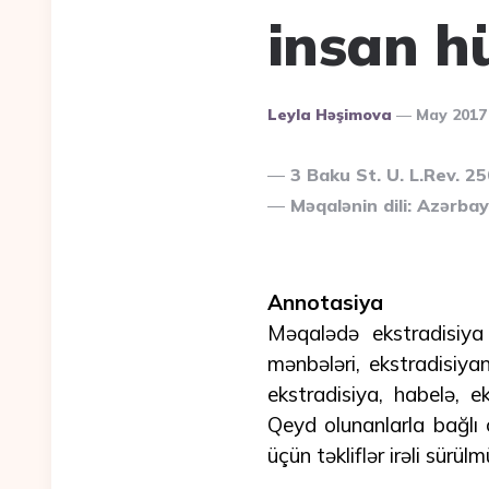
insan h
Posted
Leyla Həşimova
May 2017
By
3 Baku St. U. L.Rev. 2
Məqalənin dili: Azərba
Annotasiya
Məqalədə ekstradisiya 
mənbələri, ekstradisiyan
ekstradisiya, habelə, 
Qeyd olunanlarla bağlı 
üçün təkliflər irəli sürül