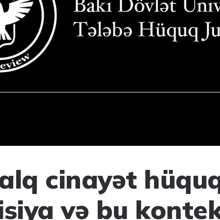
alq cinayət hüqu
isiya və bu konte