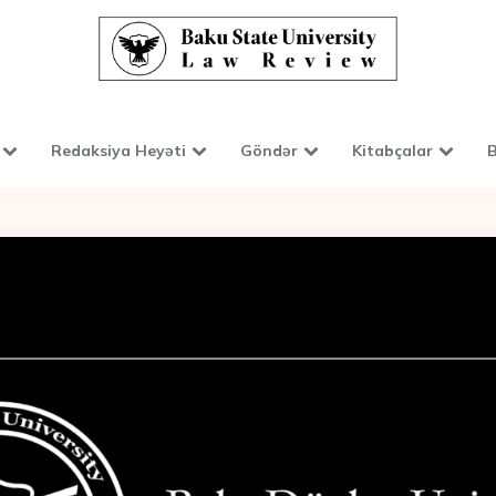
Redaksiya Heyəti
Göndər
Kitabçalar
B