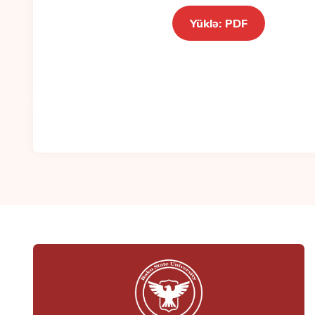
Yüklə: PDF