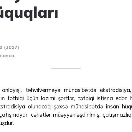
üquqları
50 (2017)
ycanca.
anlayışı, təhvilverməyə münasibətdə ekstradisiya,
ın tətbiqi üçün lazımi şərtlər, tətbiqi istisna edən
ekstradisiya olunacaq şəxsə münasibətdə insan hüquq
çatışmayan cəhətlər müəyyənləşdirilmiş, çatışmazlıql
müşdür.