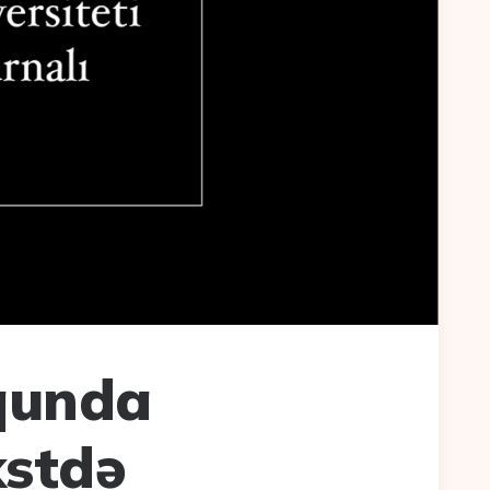
qunda
kstdə