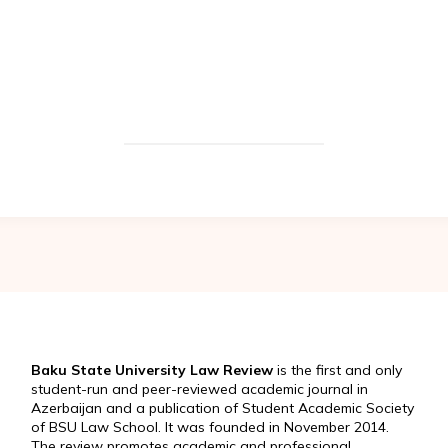
Baku State University Law Review
is the first and only
student-run and peer-reviewed academic journal in
Azerbaijan and a publication of Student Academic Society
of BSU Law School. It was founded in November 2014.
The review promotes academic and professional