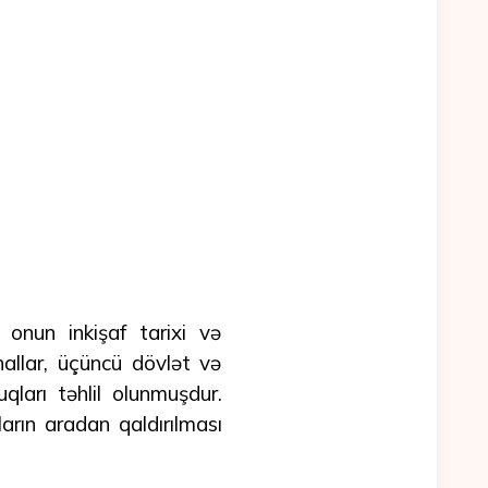
 onun inkişaf tarixi və
 hallar, üçüncü dövlət və
ları təhlil olunmuşdur.
arın aradan qaldırılması