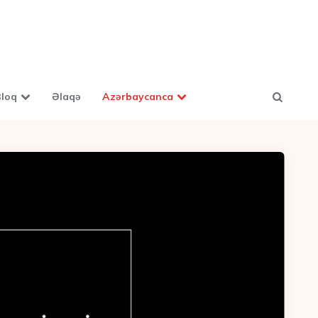
loq
Əlaqə
Azərbaycanca