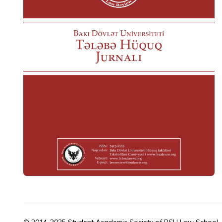
© 2014-2025 Student Academic Society of BSU Law School.