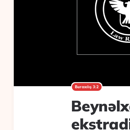
Buraxılış 3:2
Beynəlx
ekstrad