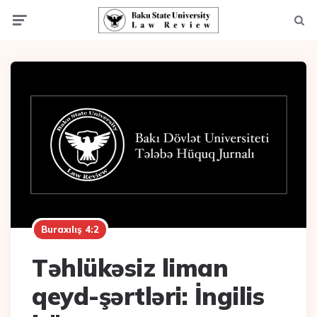
Menu
Axta
Buraxılış 4:2
Təhlükəsiz liman
qeyd-şərtləri: İngilis