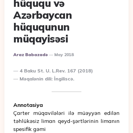
hüququ və
Azərbaycan
hüququnun
müqayisəsi
Posted
Araz Babazadə
May 2018
By
4 Baku St. U. L.Rev. 167 (2018)
Məqalənin dili: İngiliscə.
Annotasiya
Çarter müqavilələri ilə müəyyən edilən
təhlükəsiz liman qeyd-şərtlərinin limanın
spesifik gəmi