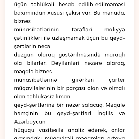
üçün təhlükəli hesab edilib-edilməməsi
baxımından xüsusi çəkisi var. Bu mənada,
biznes
münasibətlərinin tərəfləri maliyyə
çətinlikləri ilə üzləşməmək üçün bu qeyd-
şərtlərin necə
düzgün olaraq göstərilməsində maraqlı
ola bilərlər. Deyilənləri nəzərə alaraq,
məqalə biznes
münasibətlərinə girərkən çarter
müqavilələrinin bir parçası olan və olmalı
olan təhlükəsiz liman
qeyd-şərtlərinə bir nəzər salacaq. Məqalə
həmçinin bu qeyd-şərtləri İngilis və
Azərbaycan
hüququ vasitəsilə analiz edərək, onlar
arasındakı müqayisəli məqamları ortaya