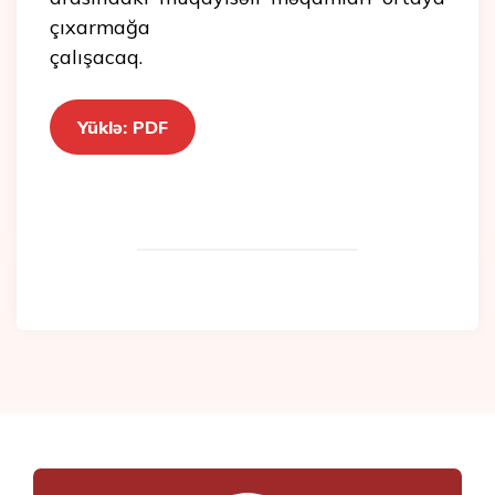
çıxarmağa
çalışacaq.
Yüklə: PDF