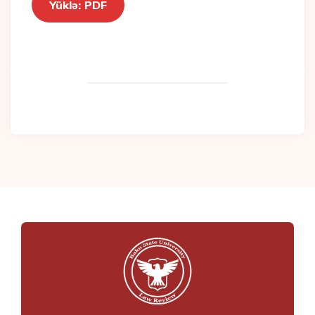
Yüklə: PDF