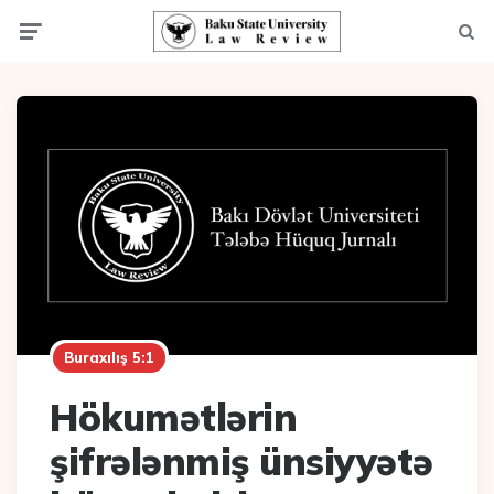
Menu
Axta
Buraxılış 5:1
Hökumətlərin
şifrələnmiş ünsiyyətə