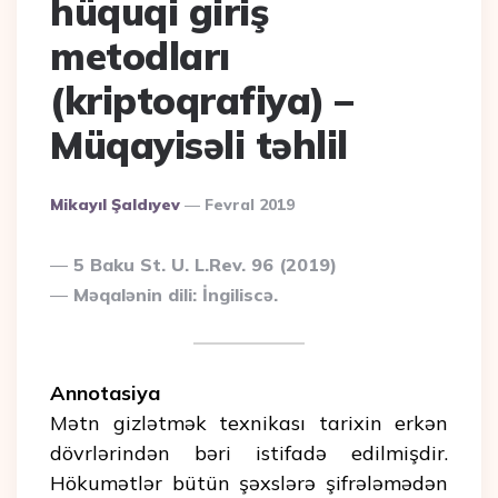
hüquqi giriş
metodları
(kriptoqrafiya) –
Müqayisəli təhlil
Posted
Mikayıl Şaldıyev
Fevral 2019
By
5 Baku St. U. L.Rev. 96 (2019)
Məqalənin dili: İngiliscə.
Annotasiya
Mətn gizlətmək texnikası tarixin erkən
dövrlərindən bəri istifadə edilmişdir.
Hökumətlər bütün şəxslərə şifrələmədən