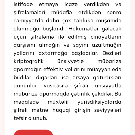
istifadə etməyə icazə verdikdən və
şifrələmələri müdafiə etdikdən sonra
cəmiyyətdə daha çox təhlükə müşahidə
olunmağa başlandı. Hökumətlər gələcək
üçün şifrələmə ilə edilmiş cinayətlərin
qarşısını almağın və sayını azaltmağın
yollarını axtarmağa başladılar. Bəziləri
kriptoqrafik ünsiyyətlə mübarizə
aparmağın effektiv yollarını müəyyən edə
bildilər, digərləri isə ərsəyə gətirdikləri
qanunlar vasitəsilə şifrəli ünsiyyətlə
mübarizə aparmaqda çətinlik çəkdilər. Bu
məqalədə müxtəlif yurisdiksiyalarda
şifrəli mətnə hüquqi girişin səviyyələri
təfsir olunub.