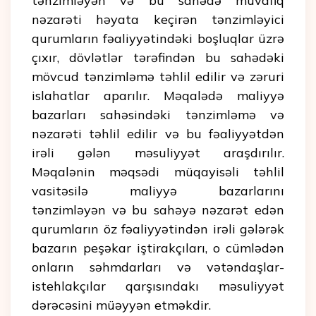
tənzimləyən və bu sahədə müvafiq
nəzarəti həyata keçirən tənzimləyici
qurumların fəaliyyətindəki boşluqlar üzrə
çıxır, dövlətlər tərəfindən bu sahədəki
mövcud tənzimləmə təhlil edilir və zəruri
islahatlar aparılır. Məqalədə maliyyə
bazarları sahəsindəki tənzimləmə və
nəzarəti təhlil edilir və bu fəaliyyətdən
irəli gələn məsuliyyət araşdırılır.
Məqalənin məqsədi müqayisəli təhlil
vasitəsilə maliyyə bazarlarını
tənzimləyən və bu sahəyə nəzarət edən
qurumların öz fəaliyyətindən irəli gələrək
bazarın peşəkar iştirakçıları, o cümlədən
onların səhmdarları və vətəndaşlar-
istehlakçılar qarşısındakı məsuliyyət
dərəcəsini müəyyən etməkdir.