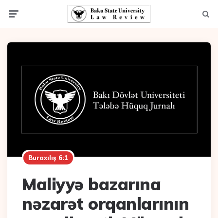
Menu
Axta
Buraxılış 6:1
Maliyyə bazarına
nəzarət orqanlarının