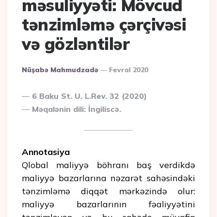
məsuliyyəti: Mövcud
tənzimləmə çərçivəsi
və gözləntilər
Posted
Nüşabə Mahmudzadə
Fevral 2020
By
6 Baku St. U. L.Rev. 32 (2020)
Məqalənin dili: İngiliscə.
Annotasiya
Qlobal maliyyə böhranı baş verdikdə
maliyyə bazarlarına nəzarət sahəsindəki
tənzimləmə diqqət mərkəzində olur:
maliyyə bazarlarının fəaliyyətini