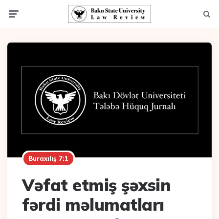
Menu
Axta
Buraxılış 7:1
Vəfat etmiş şəxsin
fərdi məlumatları