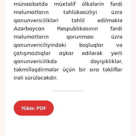
münasibətdə müxtəlif ölkələrin fərdi
məlumatların təhlükəsizliyi üzrə
qanunvericilikləri təhlil edilməklə
Azərbaycan Respublikasının fərdi
məlumatların qorunması üzrə
qanunvericiliyindəki boşluqlar və
çatışmazlıqlar aşkar edilərək yerli
qanunvericilikdə dəyişikliklər,
təkmilləşdirmələr üçün bir sıra təkliflər
irəli sürüləcəkdir.
Yüklə: PDF