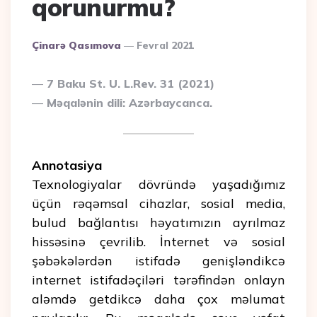
qorunurmu?
Posted
Çinarə Qasımova
Fevral 2021
By
7 Baku St. U. L.Rev. 31 (2021)
Məqalənin dili: Azərbaycanca.
Annotasiya
Texnologiyalar dövründə yaşadığımız
üçün rəqəmsal cihazlar, sosial media,
bulud bağlantısı həyatımızın ayrılmaz
hissəsinə çevrilib. İnternet və sosial
şəbəkələrdən istifadə genişləndikcə
internet istifadəçiləri tərəfindən onlayn
aləmdə getdikcə daha çox məlumat