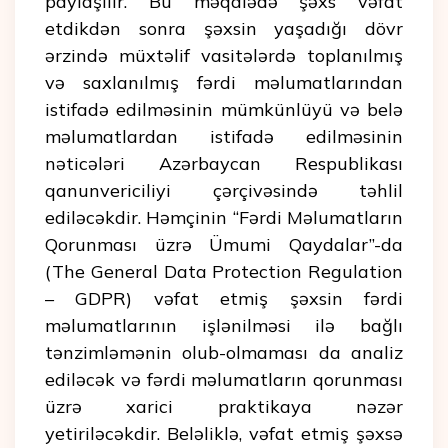
paylaşılır. Bu məqalədə şəxs vəfat
etdikdən sonra şəxsin yaşadığı dövr
ərzində müxtəlif vasitələrdə toplanılmış
və saxlanılmış fərdi məlumatlarından
istifadə edilməsinin mümkünlüyü və belə
məlumatlardan istifadə edilməsinin
nəticələri Azərbaycan Respublikası
qanunvericiliyi çərçivəsində təhlil
ediləcəkdir. Həmçinin “Fərdi Məlumatların
Qorunması üzrə Ümumi Qaydalar”-da
(The General Data Protection Regulation
– GDPR) vəfat etmiş şəxsin fərdi
məlumatlarının işlənilməsi ilə bağlı
tənzimləmənin olub-olmaması da analiz
ediləcək və fərdi məlumatların qorunması
üzrə xarici praktikaya nəzər
yetiriləcəkdir. Beləliklə, vəfat etmiş şəxsə