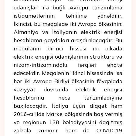
ödənişləri ilə bağlı Avropa tənzimləmə
istiqamətlərinin təhlilinə yönəldilir.
İkincisi, bu məqalədə iki Avropa ölkəsinin:
Almaniya və İtaliyanın elektrik enerjisi
hesablama qaydaları araşdırılacaqdır. Bu
məqalənin birinci hissəsi iki ölkədə
elektrik enerjisi ödənişlərinin strukturu və
nizam-intizamındakı fərqləri əhatə
edəcəkdir. Məqalənin ikinci hissəsində isə
hər iki Avropa Birliyi ölkəsinin fövqəladə
vəziyyət dövründə elektrik enerjisi
hesablarına necə tənzimlədiyinə
baxılacaqdır. İtaliya üçün diqqət həm
2016-cı ildə Marke bölgəsində baş vermiş
və regionun 138 bələdiyyəsini dağıtmış
zəlzələ zamanı, həm də COVID-19