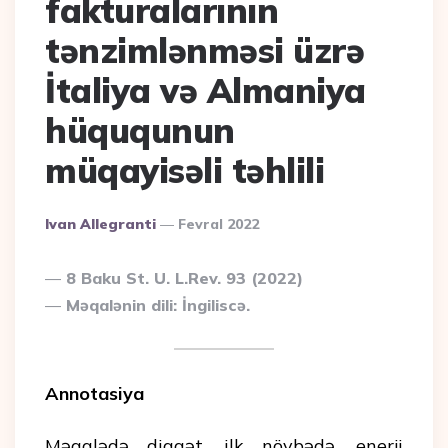
fakturalarının
tənzimlənməsi üzrə
İtaliya və Almaniya
hüququnun
müqayisəli təhlili
Posted
Ivan Allegranti
Fevral 2022
By
8 Baku St. U. L.Rev. 93 (2022)
Məqalənin dili: İngiliscə.
Annotasiya
Məqalədə diqqət, ilk növbədə, enerji