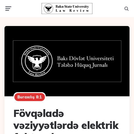
Menu
Axta
Buraxılış 8:1
Fövqəladə
vəziyyətlərdə elektrik