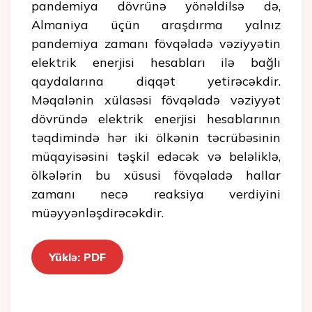
pandemiya dövrünə yönəldilsə də,
Almaniya üçün araşdırma yalnız
pandemiya zamanı fövqəladə vəziyyətin
elektrik enerjisi hesabları ilə bağlı
qaydalarına diqqət yetirəcəkdir.
Məqalənin xülasəsi fövqəladə vəziyyət
dövründə elektrik enerjisi hesablarının
təqdimində hər iki ölkənin təcrübəsinin
müqayisəsini təşkil edəcək və beləliklə,
ölkələrin bu xüsusi fövqəladə hallar
zamanı necə reaksiya verdiyini
müəyyənləşdirəcəkdir.
Yüklə: PDF