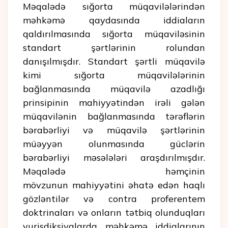
Məqalədə sığorta müqavilələrindən
məhkəmə qaydasında iddiaların
qaldırılmasında sığorta müqaviləsinin
standart şərtlərinin rolundan
danışılmışdır. Standart şərtli müqavilə
kimi sığorta müqavilələrinin
bağlanmasında müqavilə azadlığı
prinsipinin mahiyyətindən irəli gələn
müqavilənin bağlanmasında tərəflərin
bərabərliyi və müqavilə şərtlərinin
müəyyən olunmasında güclərin
bərabərliyi məsələləri araşdırılmışdır.
Məqalədə həmçinin
mövzunun mahiyyətini əhatə edən haqlı
gözləntilər və contra proferentem
doktrinaları və onların tətbiq olunduqları
yurisdiksiyalarda məhkəmə iddialarının