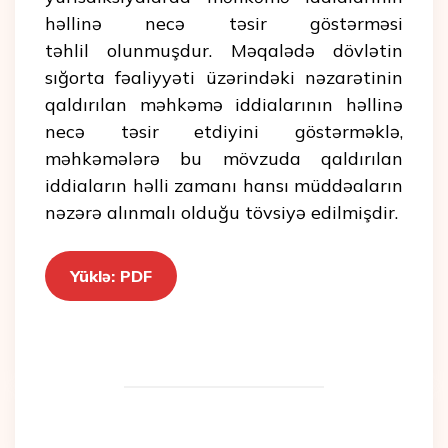
həllinə necə təsir göstərməsi
təhlil olunmuşdur. Məqalədə dövlətin
sığorta fəaliyyəti üzərindəki nəzarətinin
qaldırılan məhkəmə iddialarının həllinə
necə təsir etdiyini göstərməklə,
məhkəmələrə bu mövzuda qaldırılan
iddiaların həlli zamanı hansı müddəaların
nəzərə alınmalı olduğu tövsiyə edilmişdir.
Yüklə: PDF