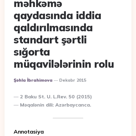
məhkəmə
qaydasında iddia
qaldırılmasında
standart şərtli
sığorta
müqavilələrinin rolu
Posted
Şəhla İbrahimova
Dekabr 2015
By
2 Baku St. U. L.Rev. 50 (2015)
Məqalənin dili: Azərbaycanca.
Annotasiya