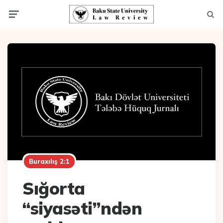
Menu
Axta
Buraxılış 2:1
Sığorta
“siyasəti”ndən