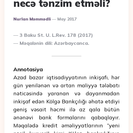
necə tənzim etməli?
Posted
Nurlan Məmmədli
May 2017
By
3 Baku St. U. L.Rev. 178 (2017)
Məqalənin dili: Azərbaycanca.
Annotasiya
Azad bazar iqtisadiyyatının inkişafı, hər
gün yenilənən və artan maliyyə tələbatı
nəticəsində yaranan və dayanmadan
inkişaf edən Kölgə Bankçılığı əhatə etdiyi
geniş vəsait həcmi ilə az qala bütün
ənənəvi bank formalarını qabaqlayır.
Məqalədə kredit əməliyyatlarının “yeni