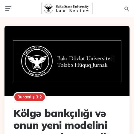
Menu
Axta
Buraxılış 3:2
Kölgə bankçılığı və
onun yeni modelini