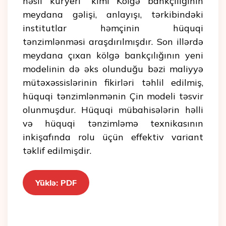
nəsil kuryeri” kimi Kölgə bankçılığının
meydana gəlişi, anlayışı, tərkibindəki
institutlar həmçinin hüquqi
tənzimlənməsi araşdırılmışdır. Son illərdə
meydana çıxan kölgə bankçılığının yeni
modelinin də əks olunduğu bəzi maliyyə
mütəxəssislərinin fikirləri təhlil edilmiş,
hüquqi tənzimlənmənin Çin modeli təsvir
olunmuşdur. Hüquqi mübahisələrin həlli
və hüquqi tənzimləmə texnikasının
inkişafında rolu üçün effektiv variant
təklif edilmişdir.
Yüklə: PDF