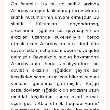
Ən önəmlisi isə bu üç onillik ərzində
Azərbaycan gündəlik olaraq təcavüzkarın
silahlı hücumlarının ünvanı olmuşdur. Bu
silahlı hücumları dayandırmaq,
ərazilərinin işğalına son qoymaq və bu
ərazilər üzərində suverenliyini bərpa
etmək üçün Azərbaycan qırx dörd gün
davam edən müharibəni aparmış və qalib
gəlmişdir. Beynəlxalq hüquq baxımından
Azərbaycanın hərbi əməliyyatları, bir
dövlətin ərazisini işğaldan çeyrək əsr
keçdikdən sonra azad edə bilərmi sualını
yenidən gündəmə gətirmişdir. Başqa
sözlə, dövlətin işğalda olan ərazisini uzun
müddət keçdikdən sonra azad etmək
üçün güc tətbiq etmək hüququ varmı?
Ümumiyyətlə, bu hallarda beynəlxalq