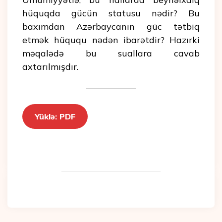
hüquqda gücün statusu nədir? Bu
baxımdan Azərbaycanın güc tətbiq
etmək hüququ nədən ibarətdir? Hazırki
məqalədə bu suallara cavab
axtarılmışdır.
Yüklə: PDF