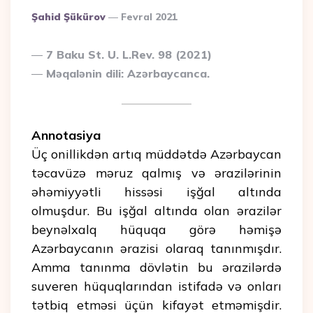
Posted
Şahid Şükürov
Fevral 2021
By
7 Baku St. U. L.Rev. 98 (2021)
Məqalənin dili: Azərbaycanca.
Annotasiya
Üç onillikdən artıq müddətdə Azərbaycan
təcavüzə məruz qalmış və ərazilərinin
əhəmiyyətli hissəsi işğal altında
olmuşdur. Bu işğal altında olan ərazilər
beynəlxalq hüquqa görə həmişə
Azərbaycanın ərazisi olaraq tanınmışdır.
Amma tanınma dövlətin bu ərazilərdə
suveren hüquqlarından istifadə və onları
tətbiq etməsi üçün kifayət etməmişdir.