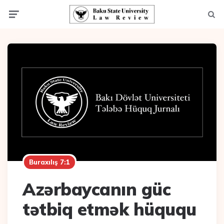
Menu
Axta
Buraxılış 7:1
Azərbaycanın güc
tətbiq etmək hüququ